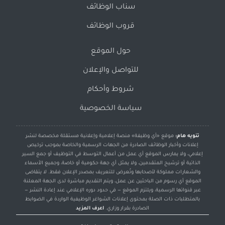
سناب الوظائف
قروب الوظائف
حول الموقع
للتواصل والإعلان
شروط وأحكام
سياسة الخصوصية
تنويه هام:
موقع «أي وظيفة» منصة إعلامية وإعلانية مستقلة مخصصة لنشر
إعلانات وأخبار الوظائف الصادرة من الجهات الرسمية والخاصة بموجب ترخيص
إعلامي، ولا يمارس الموقع أي عمل من أعمال التوسط في التوظيف أو جمع السير
الذاتية أو ترشيح المتقدمين، ولا يمثل أي جهة حكومية أو خاصة، وجميع الأسماء
والشعارات مملوكة لأصحابها وتُعرض للتعريف بمصدر الإعلان فقط. لا يتقاضى
الموقع أي رسوم من الباحثين عن عمل، ويتم التقديم مباشرة لدى الجهة المعلنة
عبر قنواتها الرسمية، ويلتزم الموقع — في حدود دوره الإعلامي عند إعادة النشر —
بالمتطلبات ذات الصلة بمحتوى إعلانات الشواغر الوظيفية الواردة في الضوابط
الصادرة بقرار وزاري.
اعرف المزيد