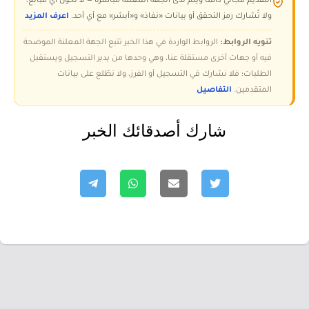
التقديم مجاني دائمًا ويتم لدى الجهة المعلنة مباشرة — لا تُحوّل أي مبالغ،
ولا تُشارك رمز التحقق أو بيانات «نفاذ» و«أبشر» مع أي أحد.
اعرف المزيد
تنويه الروابط:
الروابط الواردة في هذا الخبر تتبع الجهة المعلنة الموضحة
فيه أو جهات أخرى مستقلة عنا، وهي وحدها من يدير التسجيل ويستقبل
الطلبات؛ فلا نشارك في التسجيل أو الفرز، ولا نطّلع على بيانات
المتقدمين.
التفاصيل
شارك أصدقائك الخبر