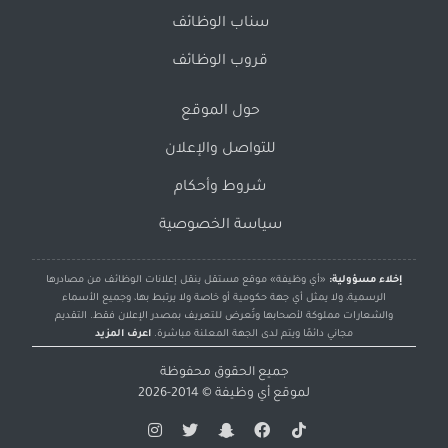
سناب الوظائف
قروب الوظائف
حول الموقع
للتواصل والإعلان
شروط وأحكام
سياسة الخصوصية
إخلاء مسؤولية:
«أي وظيفة» موقع مستقل ينقل إعلانات الوظائف من مصادرها
الرسمية، ولا يمثل أي جهة حكومية أو خاصة ولا يرتبط بها، وجميع الأسماء
والشعارات مملوكة لأصحابها وتُعرض للتعريف بمصدر الإعلان فقط. التقديم
مجاني دائمًا ويتم لدى الجهة المعلنة مباشرة.
اعرف المزيد
جميع الحقوق محفوظة
لموقع
أي وظيفة
© 2014-2026