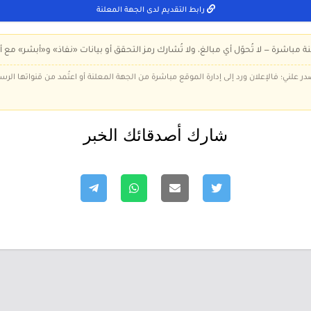
رابط التقديم لدى الجهة المعلنة
ة مباشرة — لا تُحوّل أي مبالغ، ولا تُشارك رمز التحقق أو بيانات «نفاذ» و«أبشر» مع أ
در علني؛ فالإعلان ورد إلى إدارة الموقع مباشرة من الجهة المعلنة أو اعتُمد من قنواتها الر
شارك أصدقائك الخبر