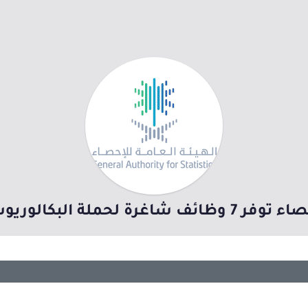
 البكالوريوس فأعلى بالرياض