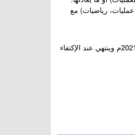
عمليات، رياضيات) مع
- التقديم مُتاح الآن بدأ اليوم الثلاثاء بتاريخ 1442/10/20هـ الموافق 2021/06/01م وينتهي عند الإكتفاء