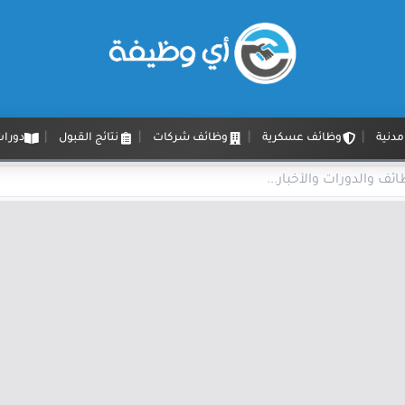
دنية
وظائف عسكرية
وظائف شركات
نتائج القبول
دورات