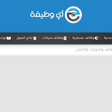
دنية
وظائف عسكرية
وظائف شركات
نتائج القبول
دورات