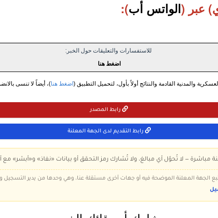
) عبر (
الواتس أب
):
للاستفسارات والتعليقات حول الخبر:
اضغط هنا
سكرية والمدنية القادمة والنتائج أولاً بأول، لتحميل التطبيق (
اضغط هنا
)، أيضاً لا تنسى بالانض
رابط المصدر
رابط التقديم لدى الجهة المعلنة
ة مباشرة — لا تُحوّل أي مبالغ، ولا تُشارك رمز التحقق أو بيانات «نفاذ» و«أبشر» مع أ
 تتبع الجهة المعلنة الموضحة فيه أو جهات أخرى مستقلة عنا، وهي وحدها من يدير التسجيل
يل
شارك أصدقائك الخبر