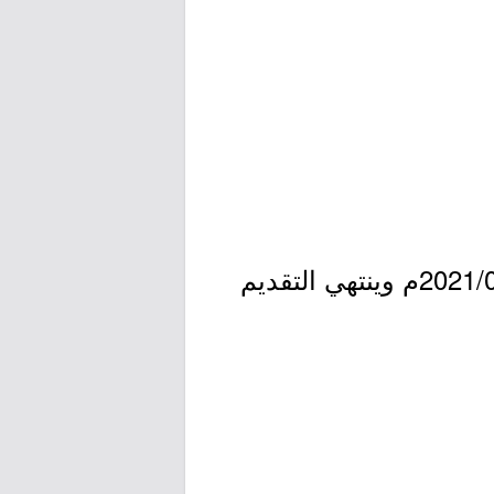
- التقديم مُتاح الآن بدأ اليوم الخميس بتاريخ 1442/10/15هـ الموافق 2021/05/27م وينتهي التقديم