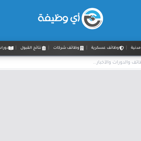
دنية
وظائف عسكرية
وظائف شركات
نتائج القبول
دورات