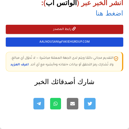
انشر الخبر عبر (
الواتس أب
):
اضغط هنا
رابط المصدر
AALNOUSANI@FAKIEHGROUP.COM
التقديم مجاني دائمًا ويتم لدى الجهة المعلنة مباشرة — لا تُحوّل أي مبالغ،
ولا تُشارك رمز التحقق أو بيانات «نفاذ» و«أبشر» مع أي أحد.
اعرف المزيد
شارك أصدقائك الخبر