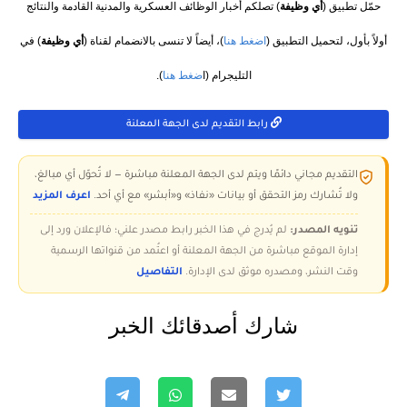
حمّل تطبيق (
أي وظيفة
) تصلكم أخبار الوظائف العسكرية والمدنية القادمة والنتائج
أولاً بأول، لتحميل التطبيق (
اضغط هنا
)، أيضاً لا تنسى بالانضمام لقناة (
أي وظيفة
) في
التليجرام (ا
ضغط هنا
).
رابط التقديم لدى الجهة المعلنة
التقديم مجاني دائمًا ويتم لدى الجهة المعلنة مباشرة — لا تُحوّل أي مبالغ،
ولا تُشارك رمز التحقق أو بيانات «نفاذ» و«أبشر» مع أي أحد.
اعرف المزيد
تنويه المصدر:
لم يُدرج في هذا الخبر رابط مصدر علني؛ فالإعلان ورد إلى
إدارة الموقع مباشرة من الجهة المعلنة أو اعتُمد من قنواتها الرسمية
وقت النشر، ومصدره موثق لدى الإدارة.
التفاصيل
شارك أصدقائك الخبر