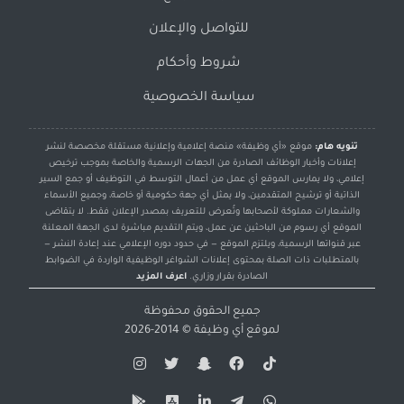
للتواصل والإعلان
شروط وأحكام
سياسة الخصوصية
تنويه هام:
موقع «أي وظيفة» منصة إعلامية وإعلانية مستقلة مخصصة لنشر
إعلانات وأخبار الوظائف الصادرة من الجهات الرسمية والخاصة بموجب ترخيص
إعلامي، ولا يمارس الموقع أي عمل من أعمال التوسط في التوظيف أو جمع السير
الذاتية أو ترشيح المتقدمين، ولا يمثل أي جهة حكومية أو خاصة، وجميع الأسماء
والشعارات مملوكة لأصحابها وتُعرض للتعريف بمصدر الإعلان فقط. لا يتقاضى
الموقع أي رسوم من الباحثين عن عمل، ويتم التقديم مباشرة لدى الجهة المعلنة
عبر قنواتها الرسمية، ويلتزم الموقع — في حدود دوره الإعلامي عند إعادة النشر —
بالمتطلبات ذات الصلة بمحتوى إعلانات الشواغر الوظيفية الواردة في الضوابط
الصادرة بقرار وزاري.
اعرف المزيد
جميع الحقوق محفوظة
لموقع
أي وظيفة
© 2014-2026