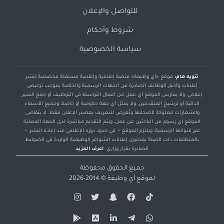
للتواصل والإعلان
شروط وأحكام
سياسة الخصوصية
تنويه هام:
موقع «أي وظيفة» منصة إعلامية وإعلانية مستقلة مخصصة لنشر
إعلانات وأخبار الوظائف الصادرة من الجهات الرسمية والخاصة بموجب ترخيص
إعلامي، ولا يمارس الموقع أي عمل من أعمال التوسط في التوظيف أو جمع السير
الذاتية أو ترشيح المتقدمين، ولا يمثل أي جهة حكومية أو خاصة، وجميع الأسماء
والشعارات مملوكة لأصحابها وتُعرض للتعريف بمصدر الإعلان فقط. لا يتقاضى
الموقع أي رسوم من الباحثين عن عمل، ويتم التقديم مباشرة لدى الجهة المعلنة
عبر قنواتها الرسمية، ويلتزم الموقع — في حدود دوره الإعلامي عند إعادة النشر —
بالمتطلبات ذات الصلة بمحتوى إعلانات الشواغر الوظيفية الواردة في الضوابط
الصادرة بقرار وزاري.
اعرف المزيد
جميع الحقوق محفوظة
لموقع
أي وظيفة
© 2014-2026