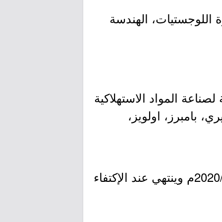
ة اللوجستيات، الهندسة
تأسست عام 1837م تعد أكبر شركة لصناعة المواد الاستهلاكية
ري، بامبرز، اولويز،
- التقديم مُتاح الآن بدأ اليوم الأربعاء بتاريخ 1442/01/28هـ الموافق 2020/09/16م وينتهي عند الإكتفاء