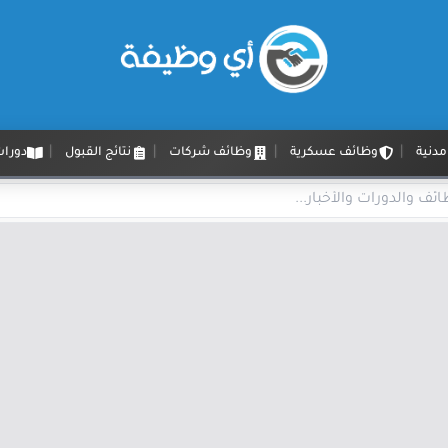
دنية
وظائف عسكرية
وظائف شركات
نتائج القبول
دورات