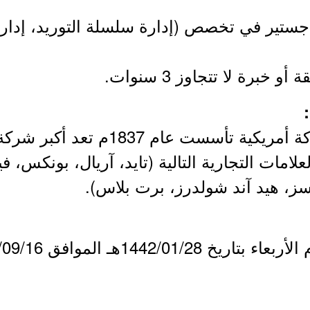
اجستير في تخصص (إدارة سلسلة التوريد، إدار
خبرة لا تتجاوز 3 سنوات.
- شركة بروكتر وغامبل شركة أمريكية 
لامات التجارية التالية (تايد، آريال، بونكس، في
سز، هيد آند شولدرز، برت بلاس).