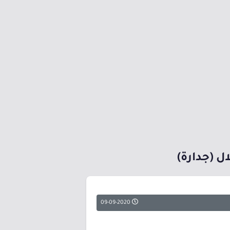
ل (جدارة)
09-09-2020