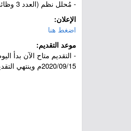
- مُحلل نظم (العدد 3 وظائف - المرتبة السابعة).
الإعلان:
اضغط هنا
موعد التقديم:
2020/09/15م وينتهي التقديم يوم الخميس بتاريخ 1442/01/29هـ الموافق 2020/09/17م.