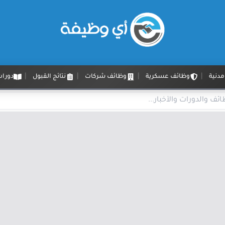
دنية
وظائف عسكرية
وظائف شركات
نتائج القبول
دورات