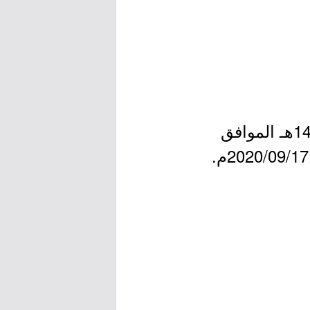
- التقديم متاح الآن بدأ اليوم الثلاثاء (الساعة 7:00 صباحاً) بتاريخ 1442/01/27هـ الموافق