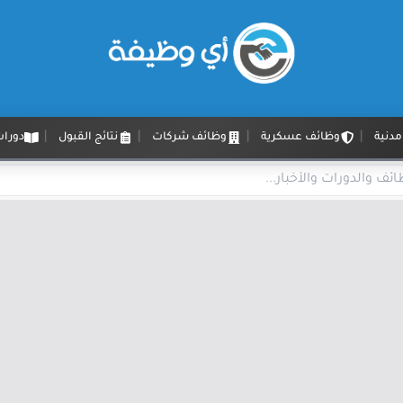
دنية
وظائف عسكرية
وظائف شركات
نتائج القبول
دورات