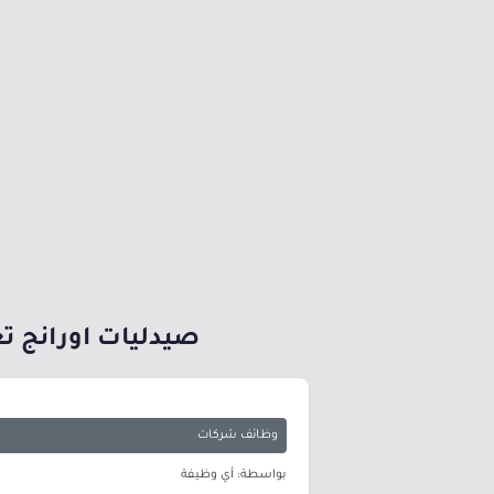
صيدليات اورانج ت
وظائف شركات
بواسطة: أي وظيفة