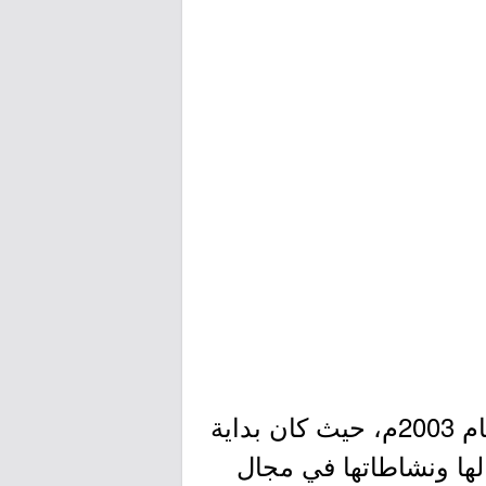
- تأسست مجموعة صيدليات أورانج (صيدليات واحة العلاج سابقاً) مطلع عام 2003م، حيث كان بداية
ها ونشاطاتها في مجال