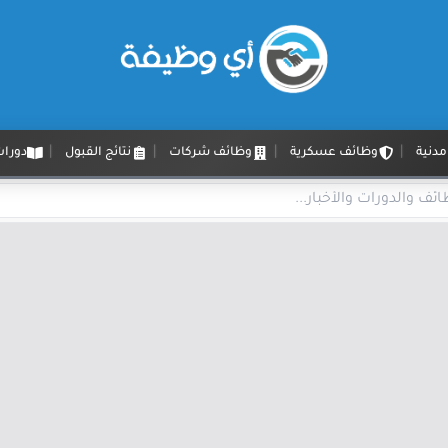
دنية
وظائف عسكرية
وظائف شركات
نتائج القبول
دورات