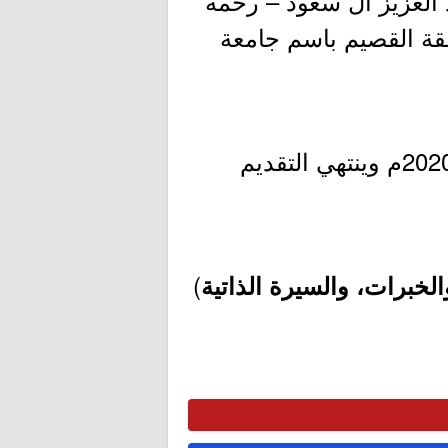
لعزيز آل سعود – رحمه
هلية في منطقة القصيم باسم جامعة
- التقديم مُتاح الآن بدأ اليوم الإثنين بتاريخ 1441/11/22هـ الموافق 2020/07/13م وينتهي التقديم
)
لخبرات، والسيرة الذاتية