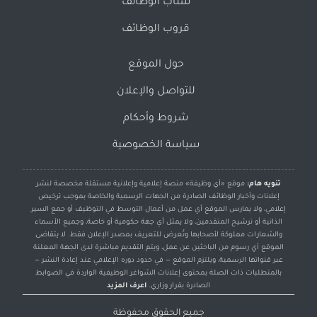
سناب الوظائف
قروب الوظائف
حول الموقع
للتواصل والإعلان
شروط وأحكام
سياسة الخصوصية
تنويه هام:
موقع «أي وظيفة» منصة إعلامية وإعلانية مستقلة مخصصة لنشر
إعلانات وأخبار الوظائف الصادرة من الجهات الرسمية والخاصة بموجب ترخيص
إعلامي، ولا يمارس الموقع أي عمل من أعمال التوسط في التوظيف أو جمع السير
الذاتية أو ترشيح المتقدمين، ولا يمثل أي جهة حكومية أو خاصة، وجميع الأسماء
والشعارات مملوكة لأصحابها وتُعرض للتعريف بمصدر الإعلان فقط. لا يتقاضى
الموقع أي رسوم من الباحثين عن عمل، ويتم التقديم مباشرة لدى الجهة المعلنة
عبر قنواتها الرسمية، ويلتزم الموقع — في حدود دوره الإعلامي عند إعادة النشر —
بالمتطلبات ذات الصلة بمحتوى إعلانات الشواغر الوظيفية الواردة في الضوابط
الصادرة بقرار وزاري.
اعرف المزيد
جميع الحقوق محفوظة