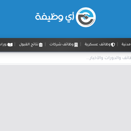
دنية
وظائف عسكرية
وظائف شركات
نتائج القبول
دورات