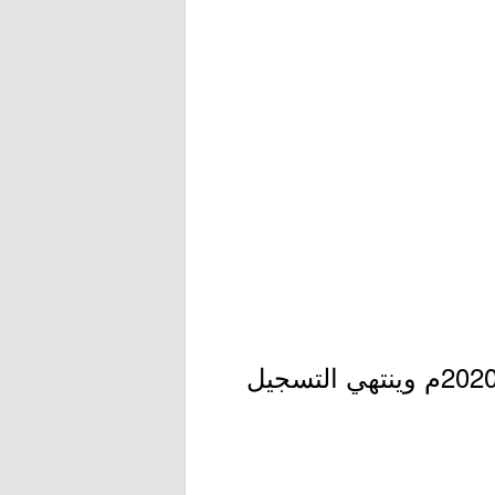
- التسجيل مُتاح الآن بدأ اليوم الأحد بتاريخ 1441/11/07هـ الموافق 2020/06/28م وينتهي التسجيل