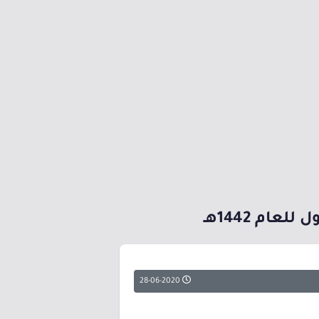
ام 1442هـ
28-06-2020