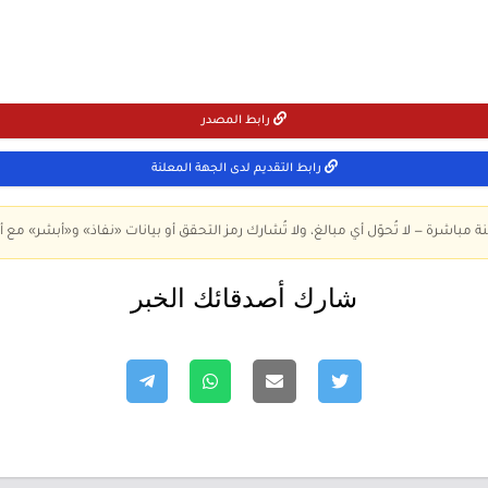
رابط المصدر
رابط التقديم لدى الجهة المعلنة
ة مباشرة — لا تُحوّل أي مبالغ، ولا تُشارك رمز التحقق أو بيانات «نفاذ» و«أبشر» مع أ
شارك أصدقائك الخبر