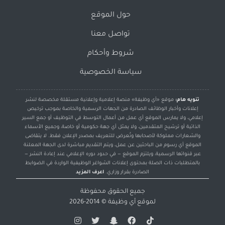
حول الموقع
تواصل معنا
شروط وأحكام
سياسة الخصوصية
تنويه هام:
موقع «أي وظيفة» منصة إعلامية وإعلانية مستقلة مخصصة لنشر
إعلانات وأخبار الوظائف الصادرة من الجهات الرسمية والخاصة بموجب ترخيص
إعلامي، ولا يمارس الموقع أي عمل من أعمال التوسط في التوظيف أو جمع السير
الذاتية أو ترشيح المتقدمين، ولا يمثل أي جهة حكومية أو خاصة، وجميع الأسماء
والشعارات مملوكة لأصحابها وتُعرض للتعريف بمصدر الإعلان فقط. لا يتقاضى
الموقع أي رسوم من الباحثين عن عمل، ويتم التقديم مباشرة لدى الجهة المعلنة
عبر قنواتها الرسمية، ويلتزم الموقع — في حدود دوره الإعلامي عند إعادة النشر —
بالمتطلبات ذات الصلة بمحتوى إعلانات الشواغر الوظيفية الواردة في الضوابط
الصادرة بقرار وزاري.
اعرف المزيد
جميع الحقوق محفوظة
لموقع
أي وظيفة
© 2014-2026