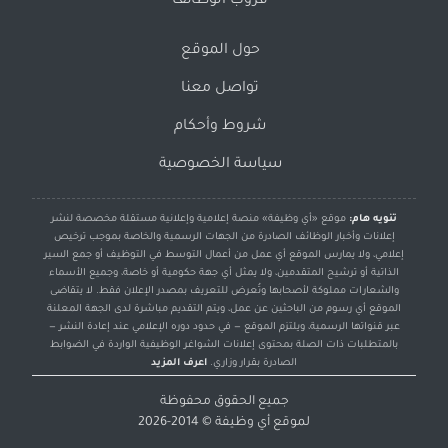
قروب الوظائف
حول الموقع
تواصل معنا
شروط وأحكام
سياسة الخصوصية
تنويه هام:
موقع «أي وظيفة» منصة إعلامية وإعلانية مستقلة مخصصة لنشر
إعلانات وأخبار الوظائف الصادرة من الجهات الرسمية والخاصة بموجب ترخيص
إعلامي، ولا يمارس الموقع أي عمل من أعمال التوسط في التوظيف أو جمع السير
الذاتية أو ترشيح المتقدمين، ولا يمثل أي جهة حكومية أو خاصة، وجميع الأسماء
والشعارات مملوكة لأصحابها وتُعرض للتعريف بمصدر الإعلان فقط. لا يتقاضى
الموقع أي رسوم من الباحثين عن عمل، ويتم التقديم مباشرة لدى الجهة المعلنة
عبر قنواتها الرسمية، ويلتزم الموقع — في حدود دوره الإعلامي عند إعادة النشر —
بالمتطلبات ذات الصلة بمحتوى إعلانات الشواغر الوظيفية الواردة في الضوابط
الصادرة بقرار وزاري.
اعرف المزيد
جميع الحقوق محفوظة
لموقع
أي وظيفة
© 2014-2026