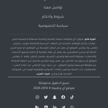
تواصل معنا
شروط وأحكام
سياسة الخصوصية
تنويه هام:
موقع «أي وظيفة» منصة إعلامية وإعلانية مستقلة مخصصة لنشر
إعلانات وأخبار الوظائف الصادرة من الجهات الرسمية والخاصة بموجب ترخيص
إعلامي، ولا يمارس الموقع أي عمل من أعمال التوسط في التوظيف أو جمع السير
الذاتية أو ترشيح المتقدمين، ولا يمثل أي جهة حكومية أو خاصة، وجميع الأسماء
والشعارات مملوكة لأصحابها وتُعرض للتعريف بمصدر الإعلان فقط. لا يتقاضى
الموقع أي رسوم من الباحثين عن عمل، ويتم التقديم مباشرة لدى الجهة المعلنة
عبر قنواتها الرسمية، ويلتزم الموقع — في حدود دوره الإعلامي عند إعادة النشر —
بالمتطلبات ذات الصلة بمحتوى إعلانات الشواغر الوظيفية الواردة في الضوابط
الصادرة بقرار وزاري.
اعرف المزيد
جميع الحقوق محفوظة
لموقع
أي وظيفة
© 2014-2026