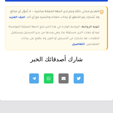
التقديم مجاني دائمًا ويتم لدى الجهة المعلنة مباشرة — لا تُحوّل أي مبالغ،
ولا تُشارك رمز التحقق أو بيانات «نفاذ» و«أبشر» مع أي أحد.
اعرف المزيد
تنويه الروابط:
الروابط الواردة في هذا الخبر تتبع الجهة المعلنة الموضحة
فيه أو جهات أخرى مستقلة عنا، وهي وحدها من يدير التسجيل ويستقبل
الطلبات؛ فلا نشارك في التسجيل أو الفرز، ولا نطّلع على بيانات
المتقدمين.
التفاصيل
شارك أصدقائك الخبر