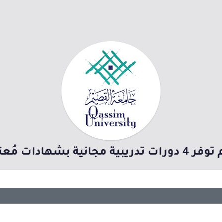
ات مُعتمدة (عن بُعد)