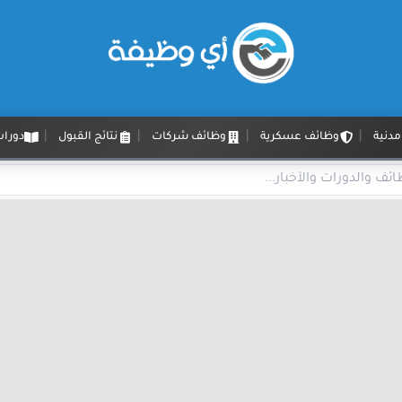
دنية
وظائف عسكرية
وظائف شركات
نتائج القبول
دورات