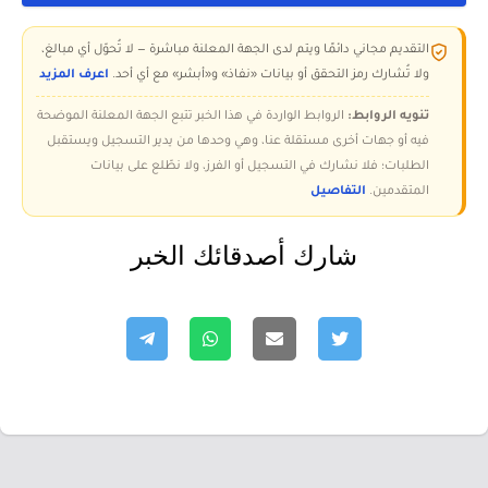
التقديم مجاني دائمًا ويتم لدى الجهة المعلنة مباشرة — لا تُحوّل أي مبالغ،
ولا تُشارك رمز التحقق أو بيانات «نفاذ» و«أبشر» مع أي أحد.
اعرف المزيد
تنويه الروابط:
الروابط الواردة في هذا الخبر تتبع الجهة المعلنة الموضحة
فيه أو جهات أخرى مستقلة عنا، وهي وحدها من يدير التسجيل ويستقبل
الطلبات؛ فلا نشارك في التسجيل أو الفرز، ولا نطّلع على بيانات
المتقدمين.
التفاصيل
شارك أصدقائك الخبر