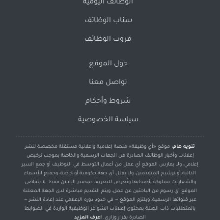
الوظائف اليومية
سناب الوظائف
قروب الوظائف
حول الموقع
تواصل معنا
شروط وأحكام
سياسة الخصوصية
تنويه هام:
موقع «أي وظيفة» منصة إعلامية وإعلانية مستقلة مخصصة لنشر
إعلانات وأخبار الوظائف الصادرة من الجهات الرسمية والخاصة بموجب ترخيص
إعلامي، ولا يمارس الموقع أي عمل من أعمال التوسط في التوظيف أو جمع السير
الذاتية أو ترشيح المتقدمين، ولا يمثل أي جهة حكومية أو خاصة، وجميع الأسماء
والشعارات مملوكة لأصحابها وتُعرض للتعريف بمصدر الإعلان فقط. لا يتقاضى
الموقع أي رسوم من الباحثين عن عمل، ويتم التقديم مباشرة لدى الجهة المعلنة
عبر قنواتها الرسمية، ويلتزم الموقع — في حدود دوره الإعلامي عند إعادة النشر —
بالمتطلبات ذات الصلة بمحتوى إعلانات الشواغر الوظيفية الواردة في الضوابط
الصادرة بقرار وزاري.
اعرف المزيد