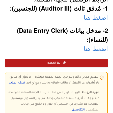
1- مُدقق ثالث (Auditor III) (للجنسين):
اضغط هنا
2- مدخل بيانات (Data Entry Clerk)
(للنساء):
اضغط هنا
رابط المصدر
التقديم مجاني دائمًا ويتم لدى الجهة المعلنة مباشرة — لا تُحوّل أي مبالغ،
ولا تُشارك رمز التحقق أو بيانات «نفاذ» و«أبشر» مع أي أحد.
اعرف المزيد
تنويه الروابط:
الروابط الواردة في هذا الخبر تتبع الجهة المعلنة الموضحة
فيه أو جهات أخرى مستقلة عنا، وهي وحدها من يدير التسجيل ويستقبل
الطلبات؛ فلا نشارك في التسجيل أو الفرز، ولا نطّلع على بيانات
المتقدمين.
التفاصيل