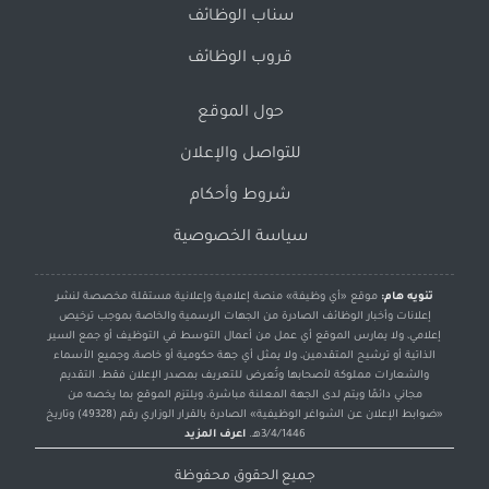
سناب الوظائف
قروب الوظائف
حول الموقع
للتواصل والإعلان
شروط وأحكام
سياسة الخصوصية
تنويه هام:
موقع «أي وظيفة» منصة إعلامية وإعلانية مستقلة مخصصة لنشر
إعلانات وأخبار الوظائف الصادرة من الجهات الرسمية والخاصة بموجب ترخيص
إعلامي، ولا يمارس الموقع أي عمل من أعمال التوسط في التوظيف أو جمع السير
الذاتية أو ترشيح المتقدمين، ولا يمثل أي جهة حكومية أو خاصة، وجميع الأسماء
والشعارات مملوكة لأصحابها وتُعرض للتعريف بمصدر الإعلان فقط. التقديم
مجاني دائمًا ويتم لدى الجهة المعلنة مباشرة، ويلتزم الموقع بما يخصه من
«ضوابط الإعلان عن الشواغر الوظيفية» الصادرة بالقرار الوزاري رقم (49328) وتاريخ
3/4/1446هـ.
اعرف المزيد
جميع الحقوق محفوظة