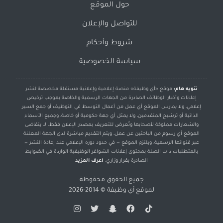
حول الموقع
للتواصل والإعلان
شروط وأحكام
سياسة الخصوصية
تنويه هام:
موقع «أي وظيفة» منصة إعلامية وإعلانية مستقلة مخصصة لنشر
إعلانات وأخبار الوظائف الصادرة من الجهات الرسمية والخاصة بموجب ترخيص
إعلامي، ولا يمارس الموقع أي عمل من أعمال التوسط في التوظيف أو جمع السير
الذاتية أو ترشيح المتقدمين، ولا يمثل أي جهة حكومية أو خاصة، وجميع الأسماء
والشعارات مملوكة لأصحابها وتُعرض للتعريف بمصدر الإعلان فقط. لا يتقاضى
الموقع أي رسوم من الباحثين عن عمل، ويتم التقديم مباشرة لدى الجهة المعلنة
عبر قنواتها الرسمية، ويلتزم الموقع — في حدود دوره الإعلامي عند إعادة النشر —
بالمتطلبات ذات الصلة بمحتوى إعلانات الشواغر الوظيفية الواردة في الضوابط
الصادرة بقرار وزاري.
اعرف المزيد
جميع الحقوق محفوظة
لموقع
أي وظيفة
© 2014-2026