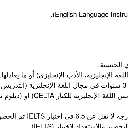
4- يفضّل وجود (شهادة تدريس اللغة