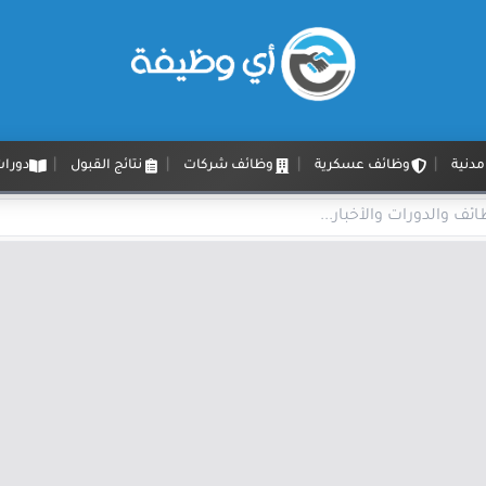
دنية
وظائف عسكرية
وظائف شركات
نتائج القبول
دورات