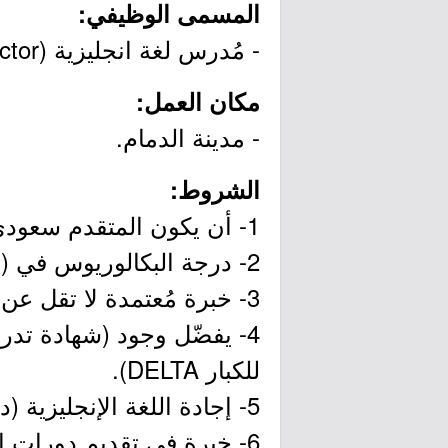
المسمى الوظيفي:
- مُدرس لغة انجليزية (English Language Instructor).
مكان العمل:
- مدينة الدمام.
الشروط:
1- أن يكون المتقدم سعودي الجنسية.
2- درجة البكالوريوس في (اللغة الإنجليزية، الأدب الإنجليزي) أو ما يعادلها.
3- خبرة مُعتمدة لا تقل عن 3 سنوات في مجال اللغة الإنجليزية (التدريس، التدريب).
للكبار DELTA).
5- إجادة اللغة الإنجليزية (درجة لا تقل عن 6.5 في اختبار IELTS تم الحصول عليها خلال آخر سنتين).
6- خبرة في تقديم دورات التحضير والاستعداد لاختبار (IELTS).