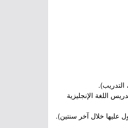
 الإنجليزية للكبار CELTA) أو (دبلوم تدريس اللغة الإنجليزية