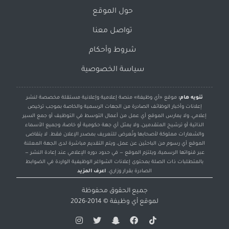
حول الموقع
تواصل معنا
شروط وأحكام
سياسة الخصوصية
تنويه هام:
موقع «أي وظيفة» منصة إعلامية وإعلانية مستقلة مخصصة لنشر
إعلانات وأخبار الوظائف الصادرة من الجهات الرسمية والخاصة بموجب ترخيص
إعلامي، ولا يمارس الموقع أي عمل من أعمال التوسط في التوظيف أو جمع السير
الذاتية أو ترشيح المتقدمين، ولا يمثل أي جهة حكومية أو خاصة، وجميع الأسماء
والشعارات مملوكة لأصحابها وتُعرض للتعريف بمصدر الإعلان فقط. لا يتقاضى
الموقع أي رسوم من الباحثين عن عمل، ويتم التقديم مباشرة لدى الجهة المعلنة
عبر قنواتها الرسمية، ويلتزم الموقع — في حدود دوره الإعلامي عند إعادة النشر —
بالمتطلبات ذات الصلة بمحتوى إعلانات الشواغر الوظيفية الواردة في الضوابط
الصادرة بقرار وزاري.
اعرف المزيد
جميع الحقوق محفوظة
لموقع
أي وظيفة
© 2014-2026