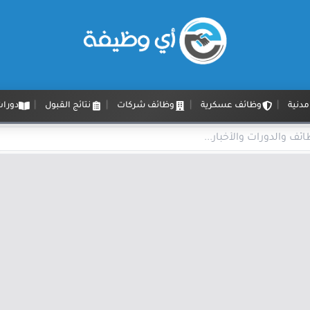
دنية
وظائف عسكرية
وظائف شركات
نتائج القبول
دورات