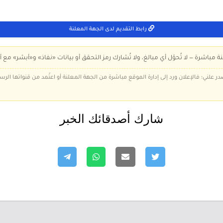
رابط التقديم لدى الجهة المعلنة
ة مباشرة — لا تُحوّل أي مبالغ، ولا تُشارك رمز التحقق أو بيانات «نفاذ» و«أبشر» مع أ
در علني؛ فالإعلان ورد إلى إدارة الموقع مباشرة من الجهة المعلنة أو اعتُمد من قنواتها الر
شارك أصدقائك الخبر