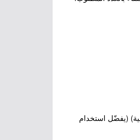
نية) (يفضّل استخدام