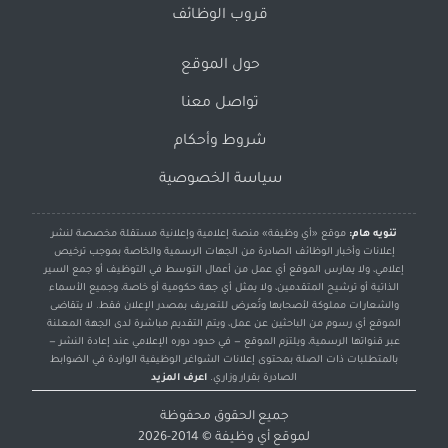
قروب الوظائف
حول الموقع
تواصل معنا
شروط وأحكام
سياسة الخصوصية
تنويه هام:
موقع «أي وظيفة» منصة إعلامية وإعلانية مستقلة مخصصة لنشر
إعلانات وأخبار الوظائف الصادرة من الجهات الرسمية والخاصة بموجب ترخيص
إعلامي، ولا يمارس الموقع أي عمل من أعمال التوسط في التوظيف أو جمع السير
الذاتية أو ترشيح المتقدمين، ولا يمثل أي جهة حكومية أو خاصة، وجميع الأسماء
والشعارات مملوكة لأصحابها وتُعرض للتعريف بمصدر الإعلان فقط. لا يتقاضى
الموقع أي رسوم من الباحثين عن عمل، ويتم التقديم مباشرة لدى الجهة المعلنة
عبر قنواتها الرسمية، ويلتزم الموقع — في حدود دوره الإعلامي عند إعادة النشر —
بالمتطلبات ذات الصلة بمحتوى إعلانات الشواغر الوظيفية الواردة في الضوابط
الصادرة بقرار وزاري.
اعرف المزيد
جميع الحقوق محفوظة
لموقع
أي وظيفة
© 2014-2026