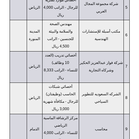
أخصائي موارد بشرية
شركة مجموعة المجال
5
للرجال - الراتب 4,000
الرياض
العربي
ريال
مهندس الصحة
مكتب أسبلة للإستشارات
والسلامة والبيئة
المدينة
6
الهندسية
للجنسين - الراتب
المنورة
4,500 ريال
أخصائي تدريب (العدد
شركة فواز عبدالعزيز الحكير
10 وظائف)
7
الرياض
وشركاه التجارية
للنساء - الراتب 8,333
ريال
أخصائي شبكات
الشركه السعوديه للتطوير
الحاسب (وظيفتان)
8
الرياض
السياحي
للرجال - مكافأة شهرية
3,000 ريال
مركز الرشاقة الماسية
الرياضي
9
محاسب
الدمام
للنساء - الراتب 4,000