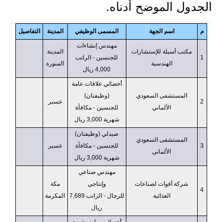
الجدول الموضح أدناه.
م
اسم الجهة
المسمى الوظيفي
المدينة
التفاصيل
مهندس إنشاءات
مكتب أسبلة للإستشارات
المدينة
1
للجنسين - الراتب
الهندسية
المنورة
4,000 ريال
أخصائي علاقات عامة
المستشفى السعودي
(وظيفتان)
2
عسير
الألماني
للجنسين - مكافأة
شهرية 3,000 ريال
صيدلي (وظيفتان)
المستشفى السعودي
3
للجنسين - مكافأة
عسير
الألماني
شهرية 3,000 ريال
مهندس صناعي
شركة أقوات لصناعات
وإنتاجي
مكة
4
الغذائية
للرجال - الراتب 7,689
المكرمة
ريال