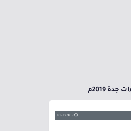
دة 2019م
01-08-2019