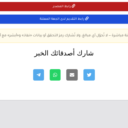
رابط المصدر
رابط التقديم لدى الجهة المعلنة
ة مباشرة — لا تُحوّل أي مبالغ، ولا تُشارك رمز التحقق أو بيانات «نفاذ» و«أبشر» مع أ
شارك أصدقائك الخبر