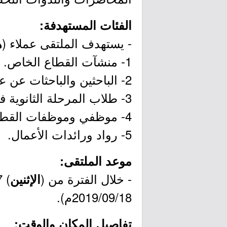
الفئات المستهدفة:
- يستهدف الملتقى عملاء (
ه
1- منشآت القطاع الخاص.
2- الباحثين والباحثات عن عمل.
3- طلاب المرحلة الثانوية فما فوق.
4- موظفي وموظفات القطاع الخاص.
5- رواد ورائدات الأعمال.
موعد الملتقى:
- خلال الفترة من (
) 1441/01/17هـ إلى (
الإثنين
2019/09/18م).
تفاصيل المكان والوقت: