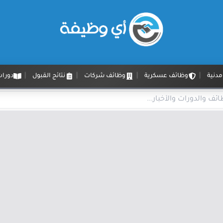
دنية
وظائف عسكرية
وظائف شركات
نتائج القبول
دورات