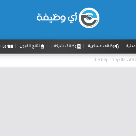
دنية
وظائف عسكرية
وظائف شركات
نتائج القبول
دورات