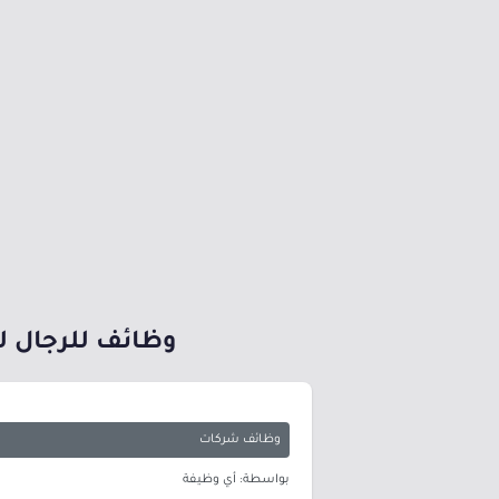
وظائف للرجال لح
وظائف شركات
بواسطة: أي وظيفة