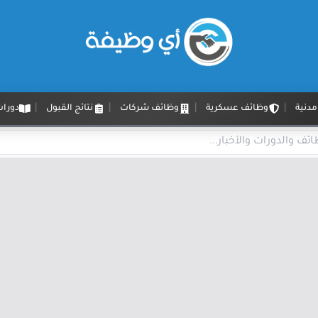
دنية
وظائف عسكرية
وظائف شركات
نتائج القبول
دورات