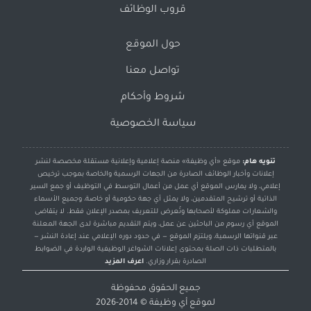
قروب الوظائف
حول الموقع
تواصل معنا
شروط وأحكام
سياسة الخصوصية
تنويه هام:
موقع «أي وظيفة» منصة إعلامية وإعلانية مستقلة مخصصة لنشر
إعلانات وأخبار الوظائف الصادرة من الجهات الرسمية والخاصة بموجب ترخيص
إعلامي، ولا يمارس الموقع أي عمل من أعمال التوسط في التوظيف أو جمع السير
الذاتية أو ترشيح المتقدمين، ولا يمثل أي جهة حكومية أو خاصة، وجميع الأسماء
والشعارات مملوكة لأصحابها وتُعرض للتعريف بمصدر الإعلان فقط. لا يتقاضى
الموقع أي رسوم من الباحثين عن عمل، ويتم التقديم مباشرة لدى الجهة المعلنة
عبر قنواتها الرسمية، ويلتزم الموقع — في حدود دوره الإعلامي عند إعادة النشر —
بالمتطلبات ذات الصلة بمحتوى إعلانات الشواغر الوظيفية الواردة في الضوابط
الصادرة بقرار وزاري.
اعرف المزيد
جميع الحقوق محفوظة
لموقع
أي وظيفة
© 2014-2026