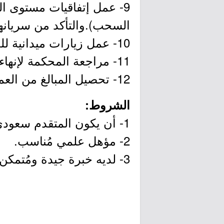
9- عمل إتفاقيات مستوى ا
السحب).والتأكد من سريانه
10- عمل زيارات ميدانية للعملاء (شركات وأفراد) في حال إستدعى الأمر.
11- مراجعة المحكمة لإنهاء بعض الأمور إن إستدعى الأمر.
12- تحصيل المبالغ من العملاء المتعثرين.
الشروط:
1- أن يكون المتقدم سعودي الجنسية.
2- مؤهل علمي مُناسب.
3- لديه خبرة جيدة ومُتمكن.