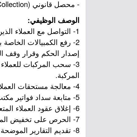
- محصل قانوني (Legal Collection).
الوصف الوظيفي:
1- التواصل مع العملاء الذين وصلت متأخراتهم من المدفوعات الشهرية 3 أقساط فأكثر.
2- رفع الكمبيالات الخاصة 
إصدار الحكم وقرار وقف ال
3- سحب المركبات للعملاء
المركبة.
4- معالجة مستحقات العملاء المتعثري وأخذ الضمانات اللازمة لإنتظام سدادهم.
5- متابعة سداد فواتير مكتب المحامي وشركة السحب مع قسم المالية بشركة راية.
6- إغلاق عقود العملاء المتعثرين ومعالجتها وتحويل السيارات المسحوبة لقسم البيع.
7- الحرص على تخفيض المديونيات وتحقيق الأهداف المسندة له.
8- تقديم التقارير الموضحة لسريان العمل داخلياً ومع الأطراف الخارجية المتعاقد معها.