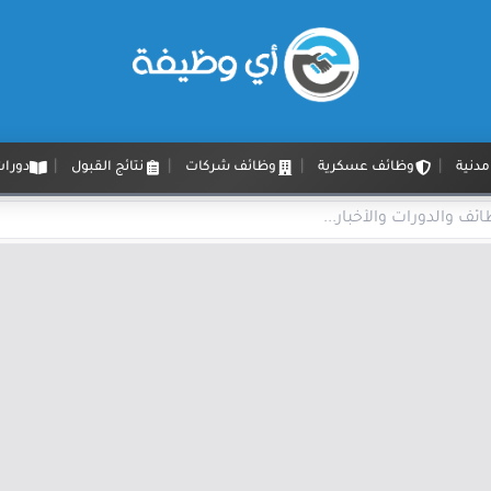
دنية
وظائف عسكرية
وظائف شركات
نتائج القبول
دورات