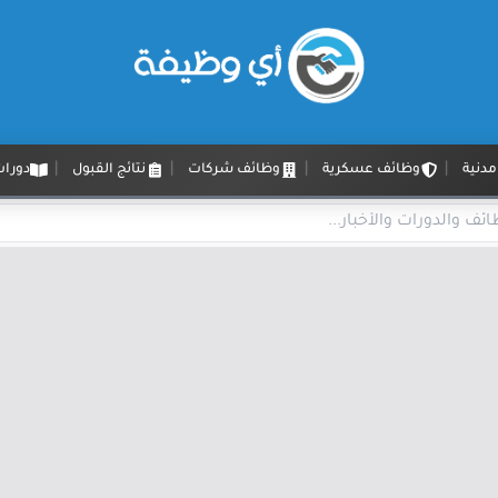
دنية
وظائف عسكرية
وظائف شركات
نتائج القبول
دورات