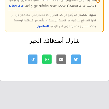
التقديم مجاني دائمًا ويتم لدى الجهة المعلنة مباشرة — لا تُحوّل أي مبالغ،
ولا تُشارك رمز التحقق أو بيانات «نفاذ» و«أبشر» مع أي أحد.
اعرف المزيد
تنويه المصدر:
لم يُدرج في هذا الخبر رابط مصدر علني؛ فالإعلان ورد إلى
إدارة الموقع مباشرة من الجهة المعلنة أو اعتُمد من قنواتها الرسمية
وقت النشر، ومصدره موثق لدى الإدارة.
التفاصيل
شارك أصدقائك الخبر