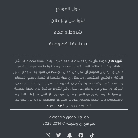
حول الموقع
للتواصل والإعلان
شروط وأحكام
سياسة الخصوصية
تنويه هام:
موقع «أي وظيفة» منصة إعلامية وإعلانية مستقلة مخصصة لنشر
إعلانات وأخبار الوظائف الصادرة من الجهات الرسمية والخاصة بموجب ترخيص
إعلامي، ولا يمارس الموقع أي عمل من أعمال التوسط في التوظيف أو جمع السير
الذاتية أو ترشيح المتقدمين، ولا يمثل أي جهة حكومية أو خاصة، وجميع الأسماء
والشعارات مملوكة لأصحابها وتُعرض للتعريف بمصدر الإعلان فقط. لا يتقاضى
الموقع أي رسوم من الباحثين عن عمل، ويتم التقديم مباشرة لدى الجهة المعلنة
عبر قنواتها الرسمية، ويلتزم الموقع — في حدود دوره الإعلامي عند إعادة النشر —
بالمتطلبات ذات الصلة بمحتوى إعلانات الشواغر الوظيفية الواردة في الضوابط
الصادرة بقرار وزاري.
اعرف المزيد
جميع الحقوق محفوظة
لموقع
أي وظيفة
© 2014-2026