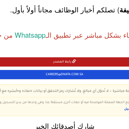
) تصلكم أخبار الوظائف مجاناً أولاً بأول.
فة
اء بشكل مباشر عبر تطبيق الـ
Whatsapp
من خل
رابط المصدر
CAREERS@DNATA.COM.SA
ة مباشرة — لا تُحوّل أي مبالغ، ولا تُشارك رمز التحقق أو بيانات «نفاذ» و«أبشر» مع أ
 تتبع الجهة المعلنة الموضحة فيه أو جهات أخرى مستقلة عنا، وهي وحدها من يدير التسجيل
يل
شارك أصدقائك الخبر