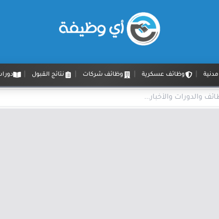
دنية
وظائف عسكرية
وظائف شركات
نتائج القبول
دورات