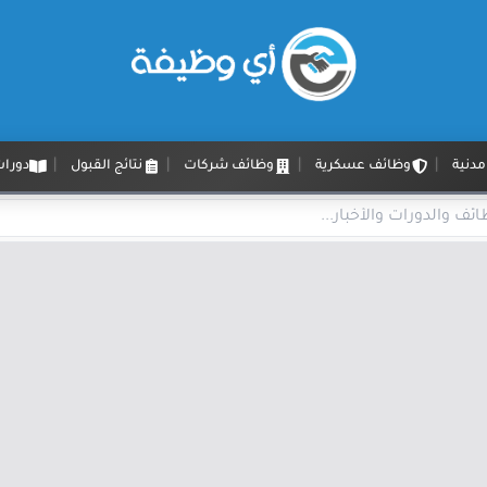
دنية
وظائف عسكرية
وظائف شركات
نتائج القبول
دورات