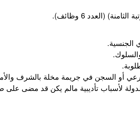
نة) (العدد 6 وظائف).
دولة لأسباب تأديبية مالم يكن قد مضى على ص