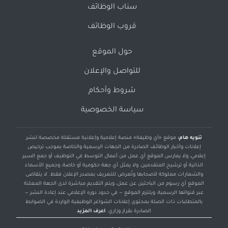
سناب الوظائف
قروب الوظائف
حول الموقع
للتواصل والإعلان
شروط وأحكام
سياسة الخصوصية
تنويه هام:
موقع «أي وظيفة» منصة إعلامية وإعلانية مستقلة مخصصة لنشر
إعلانات وأخبار الوظائف الصادرة من الجهات الرسمية والخاصة بموجب ترخيص
إعلامي، ولا يمارس الموقع أي عمل من أعمال التوسط في التوظيف أو جمع السير
الذاتية أو ترشيح المتقدمين، ولا يمثل أي جهة حكومية أو خاصة، وجميع الأسماء
والشعارات مملوكة لأصحابها وتُعرض للتعريف بمصدر الإعلان فقط. لا يتقاضى
الموقع أي رسوم من الباحثين عن عمل، ويتم التقديم مباشرة لدى الجهة المعلنة
عبر قنواتها الرسمية، ويلتزم الموقع — في حدود دوره الإعلامي عند إعادة النشر —
بالمتطلبات ذات الصلة بمحتوى إعلانات الشواغر الوظيفية الواردة في الضوابط
الصادرة بقرار وزاري.
اعرف المزيد