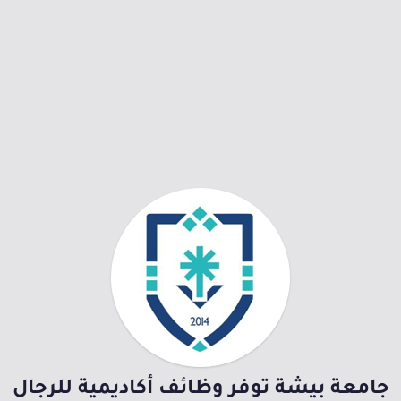
جامعة بيشة توفر وظائف أكاديمية للرجال