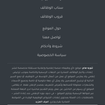
سناب الوظائف
قروب الوظائف
حول الموقع
تواصل معنا
شروط وأحكام
سياسة الخصوصية
تنويه هام:
موقع «أي وظيفة» منصة إعلامية وإعلانية مستقلة مخصصة لنشر
إعلانات وأخبار الوظائف الصادرة من الجهات الرسمية والخاصة بموجب ترخيص
إعلامي، ولا يمارس الموقع أي عمل من أعمال التوسط في التوظيف أو جمع السير
الذاتية أو ترشيح المتقدمين، ولا يمثل أي جهة حكومية أو خاصة، وجميع الأسماء
والشعارات مملوكة لأصحابها وتُعرض للتعريف بمصدر الإعلان فقط. لا يتقاضى
الموقع أي رسوم من الباحثين عن عمل، ويتم التقديم مباشرة لدى الجهة المعلنة
عبر قنواتها الرسمية، ويلتزم الموقع — في حدود دوره الإعلامي عند إعادة النشر —
بالمتطلبات ذات الصلة بمحتوى إعلانات الشواغر الوظيفية الواردة في الضوابط
الصادرة بقرار وزاري.
اعرف المزيد