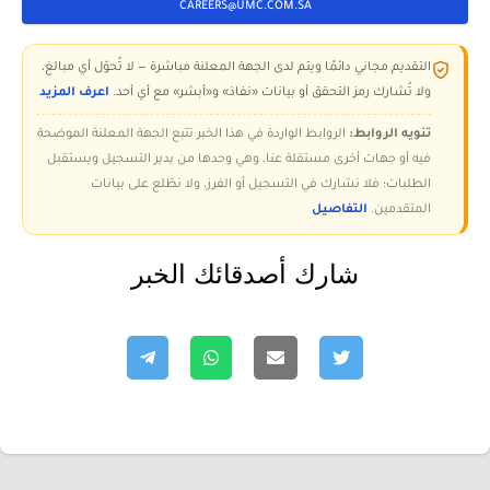
CAREERS@UMC.COM.SA
التقديم مجاني دائمًا ويتم لدى الجهة المعلنة مباشرة — لا تُحوّل أي مبالغ،
ولا تُشارك رمز التحقق أو بيانات «نفاذ» و«أبشر» مع أي أحد.
اعرف المزيد
تنويه الروابط:
الروابط الواردة في هذا الخبر تتبع الجهة المعلنة الموضحة
فيه أو جهات أخرى مستقلة عنا، وهي وحدها من يدير التسجيل ويستقبل
الطلبات؛ فلا نشارك في التسجيل أو الفرز، ولا نطّلع على بيانات
المتقدمين.
التفاصيل
شارك أصدقائك الخبر