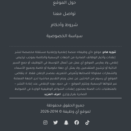
حول الموقع
تواصل معنا
شروط وأحكام
سياسة الخصوصية
تنويه هام:
موقع «أي وظيفة» منصة إعلامية وإعلانية مستقلة مخصصة لنشر
إعلانات وأخبار الوظائف الصادرة من الجهات الرسمية والخاصة بموجب ترخيص
إعلامي، ولا يمارس الموقع أي عمل من أعمال التوسط في التوظيف أو جمع السير
الذاتية أو ترشيح المتقدمين، ولا يمثل أي جهة حكومية أو خاصة، وجميع الأسماء
والشعارات مملوكة لأصحابها وتُعرض للتعريف بمصدر الإعلان فقط. لا يتقاضى
الموقع أي رسوم من الباحثين عن عمل، ويتم التقديم مباشرة لدى الجهة المعلنة
عبر قنواتها الرسمية، ويلتزم الموقع — في حدود دوره الإعلامي عند إعادة النشر —
بالمتطلبات ذات الصلة بمحتوى إعلانات الشواغر الوظيفية الواردة في الضوابط
الصادرة بقرار وزاري.
اعرف المزيد
جميع الحقوق محفوظة
لموقع
أي وظيفة
© 2014-2026