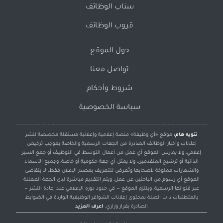
سناب الوظائف
قروب الوظائف
حول الموقع
تواصل معنا
شروط وأحكام
سياسة الخصوصية
تنويه هام:
موقع «أي وظيفة» منصة إعلامية وإعلانية مستقلة مخصصة لنشر
إعلانات وأخبار الوظائف الصادرة من الجهات الرسمية والخاصة بموجب ترخيص
إعلامي، ولا يمارس الموقع أي عمل من أعمال التوسط في التوظيف أو جمع السير
الذاتية أو ترشيح المتقدمين، ولا يمثل أي جهة حكومية أو خاصة، وجميع الأسماء
والشعارات مملوكة لأصحابها وتُعرض للتعريف بمصدر الإعلان فقط. لا يتقاضى
الموقع أي رسوم من الباحثين عن عمل، ويتم التقديم مباشرة لدى الجهة المعلنة
عبر قنواتها الرسمية، ويلتزم الموقع — في حدود دوره الإعلامي عند إعادة النشر —
بالمتطلبات ذات الصلة بمحتوى إعلانات الشواغر الوظيفية الواردة في الضوابط
الصادرة بقرار وزاري.
اعرف المزيد