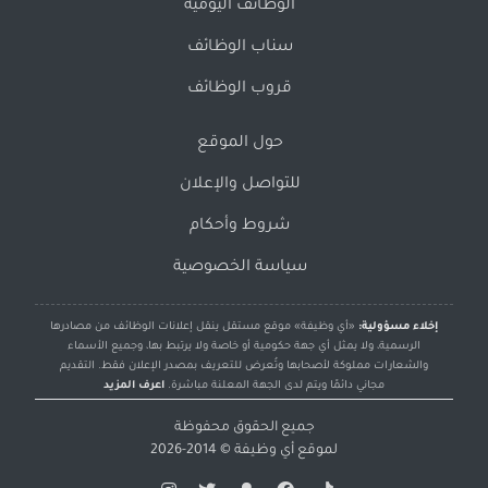
الوظائف اليومية
سناب الوظائف
قروب الوظائف
حول الموقع
للتواصل والإعلان
شروط وأحكام
سياسة الخصوصية
إخلاء مسؤولية:
«أي وظيفة» موقع مستقل ينقل إعلانات الوظائف من مصادرها
الرسمية، ولا يمثل أي جهة حكومية أو خاصة ولا يرتبط بها، وجميع الأسماء
والشعارات مملوكة لأصحابها وتُعرض للتعريف بمصدر الإعلان فقط. التقديم
مجاني دائمًا ويتم لدى الجهة المعلنة مباشرة.
اعرف المزيد
جميع الحقوق محفوظة
لموقع
أي وظيفة
© 2014-2026