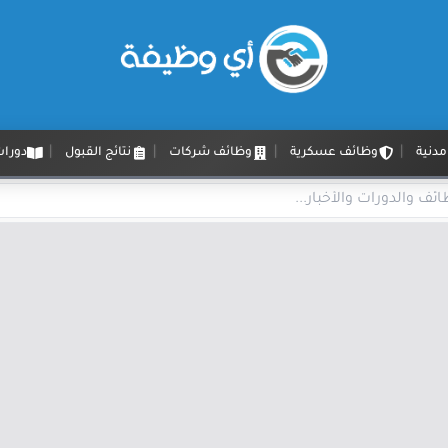
دنية
وظائف عسكرية
وظائف شركات
نتائج القبول
دورات