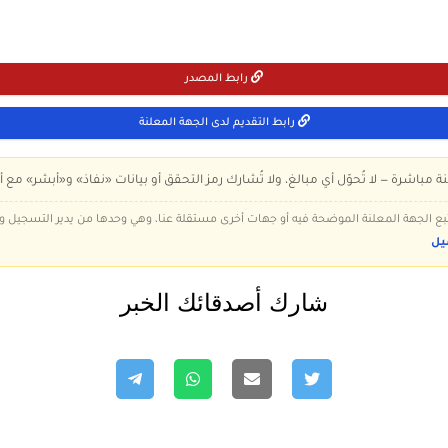
رابط المصدر
رابط التقديم لدى الجهة المعلنة
ة مباشرة — لا تُحوّل أي مبالغ، ولا تُشارك رمز التحقق أو بيانات «نفاذ» و«أبشر» مع أ
 تتبع الجهة المعلنة الموضحة فيه أو جهات أخرى مستقلة عنا، وهي وحدها من يدير التسجيل
يل
شارك أصدقائك الخبر