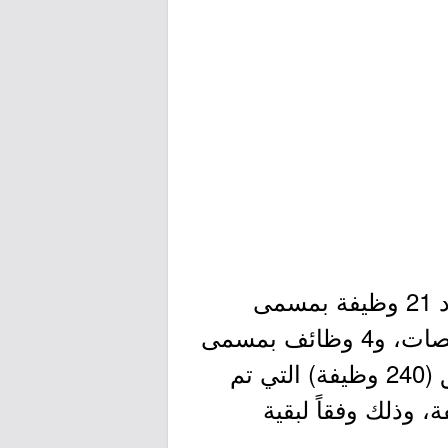
أعلنت جامعة الملك عبدالعزيز عن إضافة 25 وظيفة -للرجال وللنساء- بعدد 21 وظيفة بمسمى
(طبيب نائب) لحملة الماجستير شهادة الاختصاص السعودية في عدة تخصصات، و4 وظائف بمسمى
(صيدلي) لحملة البكالوريوس في تخصص الصيدلة، إضافة للوظائف السابق (240 وظيفة) التي تم
م، بحيث يصبح المجموع 265 وظيفة بدلاً من 240 وظيفة، وذلك وفقاً لبقية