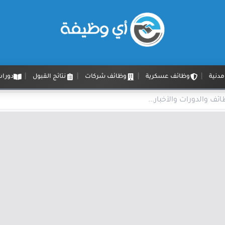
دنية
وظائف عسكرية
وظائف شركات
نتائج القبول
دورات