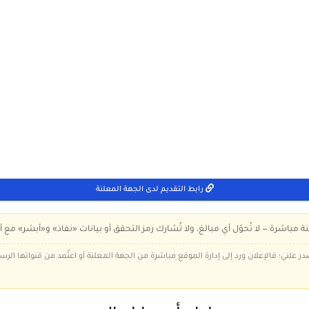
رابط التقديم لدى الجهة المعلنة
ة مباشرة — لا تُحوّل أي مبالغ، ولا تُشارك رمز التحقق أو بيانات «نفاذ» و«أبشر» مع أ
در علني؛ فالإعلان ورد إلى إدارة الموقع مباشرة من الجهة المعلنة أو اعتُمد من قنواتها الر