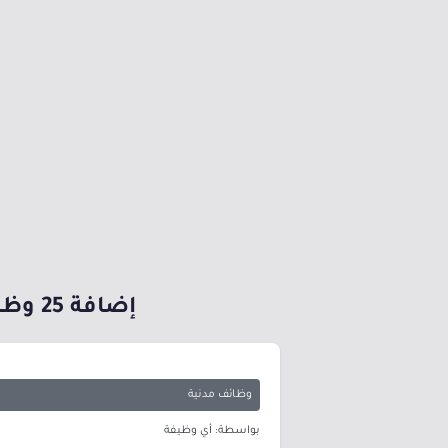
إضافة 25 وظيفة بمسمى طبيب نائب وصيدلي بجامعة الملك عبدالعزيز
وظائف مدنية
بواسطة: أي وظيفة