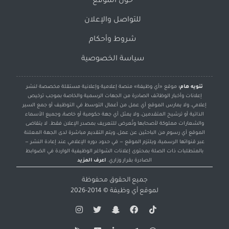
حول الموقع
للتواصل والإعلان
شروط وأحكام
سياسة الخصوصية
تنويه هام:
موقع «أي وظيفة» منصة إعلامية وإعلانية مستقلة مخصصة لنشر
إعلانات وأخبار الوظائف الصادرة من الجهات الرسمية والخاصة بموجب ترخيص
إعلامي، ولا يمارس الموقع أي عمل من أعمال التوسط في التوظيف أو جمع السير
الذاتية أو ترشيح المتقدمين، ولا يمثل أي جهة حكومية أو خاصة، وجميع الأسماء
والشعارات مملوكة لأصحابها وتُعرض للتعريف بمصدر الإعلان فقط. لا يتقاضى
الموقع أي رسوم من الباحثين عن عمل، ويتم التقديم مباشرة لدى الجهة المعلنة
عبر قنواتها الرسمية، ويلتزم الموقع — في حدود دوره الإعلامي عند إعادة النشر —
بالمتطلبات ذات الصلة بمحتوى إعلانات الشواغر الوظيفية الواردة في الضوابط
الصادرة بقرار وزاري.
اعرف المزيد
جميع الحقوق محفوظة
لموقع
أي وظيفة
© 2014-2026