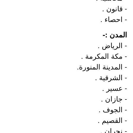
- قانون .
- احصاء .
المدن :-
- الرياض .
- مكة المكرمة .
- المدينة المنورة.
- الشرقية .
- عسير .
- جازان .
- الجوف .
- القصيم .
- نجران .