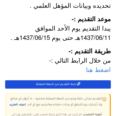
تحديده وبيانات المؤهل العلمي .
موعد التقديم :-
يبدا التقديم يوم الأحد الموافق
1437/06/11هـ حتى يوم 1437/06/15هـ .
طريقة التقديم :-
من خلال الرابط التالي :-
اضغط هنا
رابط التقديم لدى الجهة المعلنة
التقديم مجاني دائمًا ويتم لدى الجهة المعلنة مباشرة — لا تُحوّل أي مبالغ،
ولا تُشارك رمز التحقق أو بيانات «نفاذ» و«أبشر» مع أي أحد.
اعرف المزيد
تنويه المصدر:
لم يُدرج في هذا الخبر رابط مصدر علني؛ فالإعلان ورد إلى