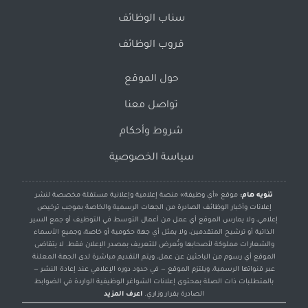
سناب الوظائف
قروب الوظائف
حول الموقع
تواصل معنا
شروط وأحكام
سياسة الخصوصية
تنويه هام:
موقع «أي وظيفة» منصة إعلامية وإعلانية مستقلة مخصصة لنشر
إعلانات وأخبار الوظائف الصادرة من الجهات الرسمية والخاصة بموجب ترخيص
إعلامي، ولا يمارس الموقع أي عمل من أعمال التوسط في التوظيف أو جمع السير
الذاتية أو ترشيح المتقدمين، ولا يمثل أي جهة حكومية أو خاصة، وجميع الأسماء
والشعارات مملوكة لأصحابها وتُعرض للتعريف بمصدر الإعلان فقط. لا يتقاضى
الموقع أي رسوم من الباحثين عن عمل، ويتم التقديم مباشرة لدى الجهة المعلنة
عبر قنواتها الرسمية، ويلتزم الموقع — في حدود دوره الإعلامي عند إعادة النشر —
بالمتطلبات ذات الصلة بمحتوى إعلانات الشواغر الوظيفية الواردة في الضوابط
الصادرة بقرار وزاري.
اعرف المزيد