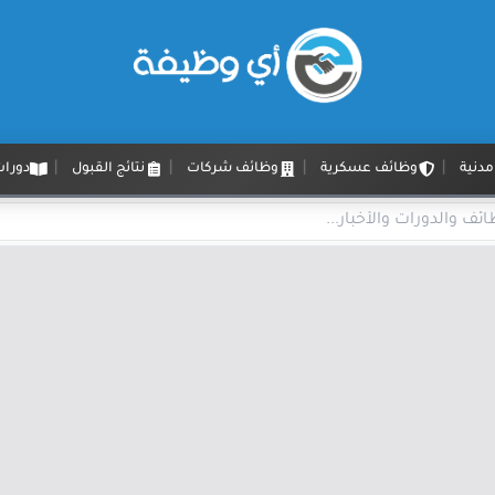
دنية
وظائف عسكرية
وظائف شركات
نتائج القبول
دورات